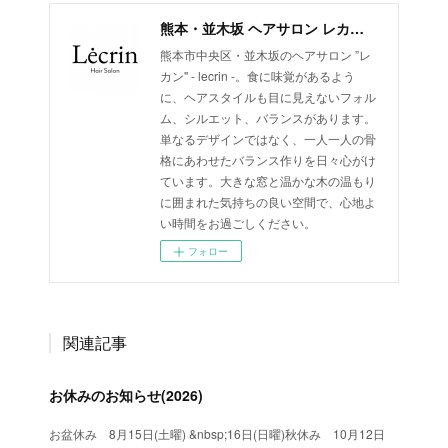
熊本・並木坂 ヘアサロン レカン- lecrin -
熊本市中央区・並木坂のヘアサロン ”レ
カン" - lecrin -。食に味覚があるよう
に、ヘアスタイルも目に見えないフォル
ム、シルエット、バランスがあります。
単なるデザインではなく、一人一人の骨
格にあわせたバランス作りを日々心がけ
ています。大きな窓と温かな木の温もり
に囲まれた気持ちの良い空間で、心地よ
い時間をお過ごしください。
フォロー
関連記事
お休みのお知らせ(2026)
お盆休み 8月15日(土曜) &nbsp;16日(日曜)秋休み 10月12日